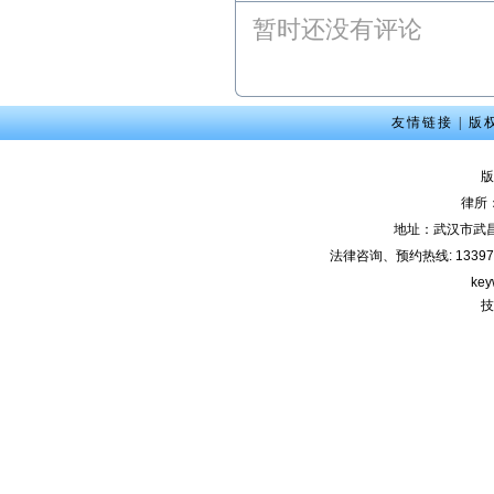
00，江岸区人民法院，离
暂时还没有评论
婚纠纷案； 4、2月9日14:4
5，武昌区人民法院，商品
房买卖合同纠纷案； 5、2
月13日9:00，武昌区人民法
院，劳动纠纷案； 6、2月1
友情链接
|
版
5日15:00，东湖高新区人民
法院，股权纠纷案；
版
2012年2月咨询预约公
律所
告： 1、2月3日上午-陈女
地址：武汉市武
士（离婚纠纷）下午-余女
士（离婚纠纷）2、2月6日
法律咨询、预约热线: 133971220
下午-唐先生（合同纠纷）
key
3、2月7日上午-钟先生（劳
技
动纠纷）4、2月8日下午-刘
先生（刑事辩护） 5、2月1
0日上午-朱女士（交通事
故）
本站律师2011年6月份开
庭公告： 1、6月7日9:00，
武汉市江岸区人民法院，
房屋买卖合同纠纷案； 2、
6月9日9:30，武汉市武昌区