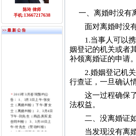
陈玲 律师
一、离婚时没有离
13667217638
手机:
面对离婚时没有离
>> 最 新 公 告
1.当事人可以携
姻登记的机关或者
补领离婚证的申请
2.婚姻登记机关
行查证，一旦确认
2015年3月咨询预约公
这一过程确保了离
告： 1、3月3日上午-张女
法权益。
士（离婚纠纷）下午-萧女
士（离婚纠纷） 2、3月4日
下午-刘先生（商品房买卖
二、没离婚证如
合同纠纷） 3、3月10日上
午-付先生（劳动纠纷）
当发现没有离婚证
4、3月11日下午-张先生
（刑事辩护）下午-朱女士