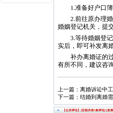
（离婚纠纷） 5、3月12日
1.准备好户口簿
上午-李女士（离婚纠纷）
2.前往原办理婚
本站律师2015年3月开庭
公告： 1、3月2日15:00，
婚姻登记机关，提
江汉区人民法院，离婚纠
纷案； 2、3月6日9:00，东
西湖区人民法院，离婚后
3.等待婚姻登记
财产纠纷案； 3、3月9日1
实后，即可补发离
4:30，江汉区人民法院，继
承析产纠纷案； 4、3月13
日14:30，武昌区人民法
补办离婚证的过程
院，劳动纠纷案； 5、3月1
7日9:30，江岸区人民法
有所不同，建议咨
院，离婚纠纷案； 6、3月2
3日14:30，青山区人民法
院，商品房买卖合同纠纷
案；
上一篇：
离婚诉讼中
本站律师2012年2月开庭
公告： 1、2月7日15:00，
下一篇：
结婚到离婚
江汉区人民法院，继承析
产纠纷案； 2、2月8日9:0
0，武昌区人民法院，劳动
【公共评论】[目前共有
0
条评论]
[发表
争议纠纷案； 3、2月9日9: