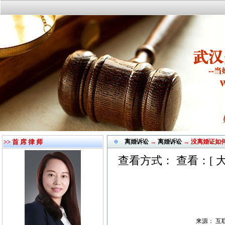
>> 首 席 律 师
离婚诉讼
→
离婚诉讼
→ 没离婚证如
查看方式： 查看：[
来源： 互联网