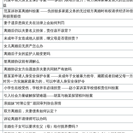
闫某申请人身安全保护令案 ——多部门联动齐发力，有力保障家暴受害人的合法权
益
范某诉孙某离婚纠纷案 ——负担较多家庭义务的无过错方离婚时有权请求经济补偿
和损害赔偿
妻子遗弃患病丈夫在法律上会如何判罚
离婚后仍以夫妻名义担保，责任该不该背？
未成年子女造成他人损害，继父母是否需担责？
女儿离婚后无房产怎么办
离婚后子女的监护人能变更吗
签离婚协议前有调解么
离婚协议女方自愿放弃夫妻共同财产有效吗
蔡某某申请人身安全保护令案 ——未成年子女被暴力抢夺、藏匿或者目睹父母一方
对另一方实施家庭暴力的，可以申请人身安全保护令
小学生在校受伤，学校并非必须担责 ——赵小某诉某学校侵权责任纠纷案
引入社会力量破解探望难题——胡某与杨某探望权纠纷案
亲姐妹“对簿公堂“ 巡回审判弥合亲情
双方离婚后，夫妻债务如何认定？
诉讼离婚不请律师可以办吗
非婚生子女可以要求生父（母）给付抚养费吗？