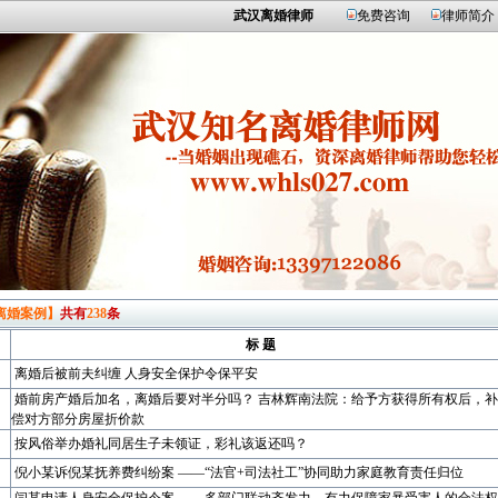
武汉离婚律师
免费咨询
律师简介
离婚案例】
共有
238
条
标 题
离婚后被前夫纠缠 人身安全保护令保平安
婚前房产婚后加名，离婚后要对半分吗？ 吉林辉南法院：给予方获得所有权后，补
偿对方部分房屋折价款
按风俗举办婚礼同居生子未领证，彩礼该返还吗？
倪小某诉倪某抚养费纠纷案 ——“法官+司法社工”协同助力家庭教育责任归位