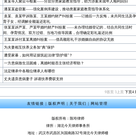
黄某等人聚众斗殴案——分层分类家庭教育指导，助力涉案未成年人顺利回归
潘某某盗窃案——强化案例库建设，推动类案家庭教育指导体系化
袁某、袁某甲诉陈某、王某婚约财产纠纷案 ——订婚后一方反悔，未共同生活及孕
育子女，经调解全额返还彩礼
张某某诉严某、严某甲婚约财产纠纷案 ——未办理结婚登记的，结合共同生活时
间、孕育情况、双方过错、当地习俗等因素，合理确定彩礼返还比例
王某某诉付某某离婚纠纷案 ——借高额彩礼干涉婚姻自由的协议无效
为夫妻相互扶养义务加“典”保护
遭受家暴，如何用证据筑起法律“防护墙”？
一方患病致生活困难，离婚时能否主张经济帮助？
法定继承中各顺位继承人有哪些
丈夫遗弃患病妻子 诉请扶养费获支持
9
首页
3
上页
下页
4
友情链接
|
版权声明
|
关于我们
|
网站管理
版权所有：陈玲律师
律所：湖北今天律师事务所
地址：武汉市武昌区兴国南路32号湖北今天律师楼