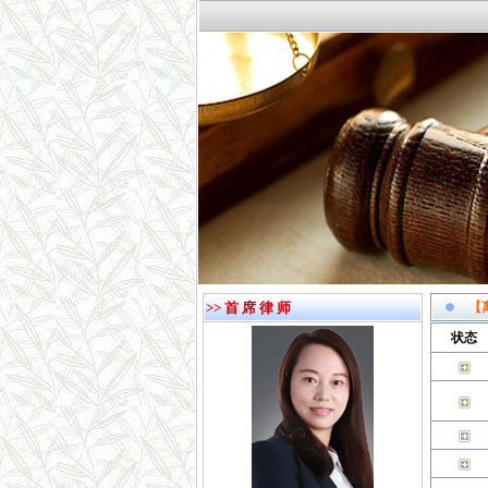
>> 首 席 律 师
【
状态