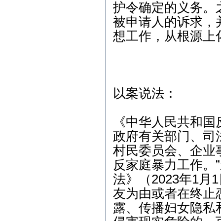
争议纠纷案； 3、2月9日9:
护令确定的义务。
00，江岸区人民法院，离
被申请人的诉求，
婚纠纷案； 4、2月9日14:4
5，武昌区人民法院，商品
想工作，从根源上
房买卖合同纠纷案； 5、2
月13日9:00，武昌区人民法
院，劳动纠纷案； 6、2月1
5日15:00，东湖高新区人民
法院，股权纠纷案；
以案说法：
2012年2月咨询预约公
告： 1、2月3日上午-陈女
士（离婚纠纷）下午-余女
士（离婚纠纷）2、2月6日
《中华人民共和国
下午-唐先生（合同纠纷）
政府有关部门、司
3、2月7日上午-钟先生（劳
动纠纷）4、2月8日下午-刘
村民委员会、企业
先生（刑事辩护） 5、2月1
反家庭暴力工作。
0日上午-朱女士（交通事
故）
法》（2023年1
本站律师2011年6月份开
友为由或者在终止
庭公告： 1、6月7日9:00，
露、传播妇女隐私
武汉市江岸区人民法院，
房屋买卖合同纠纷案； 2、