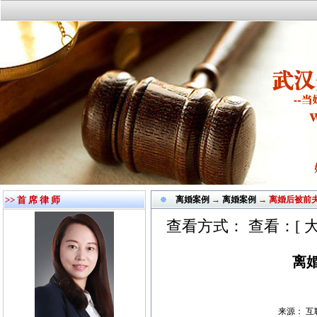
>> 首 席 律 师
离婚案例
→
离婚案例
→ 离婚后被前
查看方式： 查看：[
离
来源： 互联