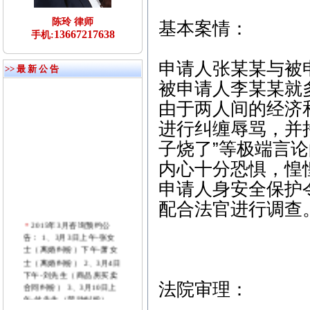
陈玲 律师
基本案情：
13667217638
手机:
申请人张某某与被申
>> 最 新 公 告
被申请人李某某就
由于两人间的经济
进行纠缠辱骂，并
子烧了”等极端言
内心十分恐惧，惶
申请人身安全保护
配合法官进行调查
2015年3月咨询预约公
告： 1、3月3日上午-张女
士（离婚纠纷）下午-萧女
士（离婚纠纷） 2、3月4日
下午-刘先生（商品房买卖
合同纠纷） 3、3月10日上
法院审理：
午-付先生（劳动纠纷）
4、3月11日下午-张先生