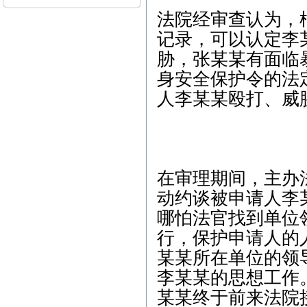
（刑事辩护）下午-朱女士
法院经审查认为，
（离婚纠纷） 5、3月12日
上午-李女士（离婚纠纷）
记录，可以认定李
本站律师2015年3月开庭
胁，张某某有面临
公告： 1、3月2日15:00，
身安全保护令的法
江汉区人民法院，离婚纠
纷案； 2、3月6日9:00，东
人李某某殴打、威
西湖区人民法院，离婚后
财产纠纷案； 3、3月9日1
4:30，江汉区人民法院，继
承析产纠纷案； 4、3月13
日14:30，武昌区人民法
院，劳动纠纷案； 5、3月1
在审理期间，主办
7日9:30，江岸区人民法
院，离婚纠纷案； 6、3月2
动约谈被申请人李
3日14:30，青山区人民法
哪怕法官找到单位
院，商品房买卖合同纠纷
案；
行，保护申请人的
本站律师2012年2月开庭
某某所在单位的领
公告： 1、2月7日15:00，
李某某的思想工作
江汉区人民法院，继承析
产纠纷案； 2、2月8日9:0
某某终于前来法院
0，武昌区人民法院，劳动