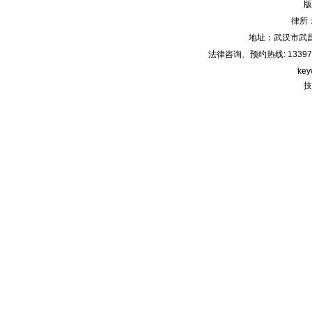
版
6月9日9:30，武汉市武昌区
律所
人民法院，代理合同纠纷
案； 3、6月15日9:00，武
地址：武汉市武
汉新技术开发区人民法
法律咨询、预约热线: 133971220
院，劳动争议纠纷案； 4、
key
6月17日9:00，武汉市中级
技
人民法院，劳动争议纠纷
案； 5、6月21日9:00，武
汉新技术开发区人民法
院，非法持有毒品案；