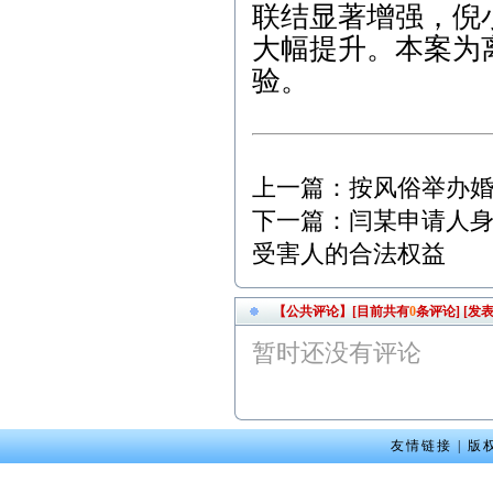
0，武昌区人民法院，劳动
联结显著增强，倪
争议纠纷案； 3、2月9日9:
大幅提升。本案为
00，江岸区人民法院，离
婚纠纷案； 4、2月9日14:4
验。
5，武昌区人民法院，商品
房买卖合同纠纷案； 5、2
月13日9:00，武昌区人民法
院，劳动纠纷案； 6、2月1
5日15:00，东湖高新区人民
法院，股权纠纷案；
上一篇：
按风俗举办
下一篇：
闫某申请人身
2012年2月咨询预约公
告： 1、2月3日上午-陈女
受害人的合法权益
士（离婚纠纷）下午-余女
士（离婚纠纷）2、2月6日
下午-唐先生（合同纠纷）
【公共评论】[目前共有
0
条评论]
[发表
3、2月7日上午-钟先生（劳
动纠纷）4、2月8日下午-刘
暂时还没有评论
先生（刑事辩护） 5、2月1
0日上午-朱女士（交通事
故）
本站律师2011年6月份开
友情链接
|
版
庭公告： 1、6月7日9:00，
武汉市江岸区人民法院，
房屋买卖合同纠纷案； 2、