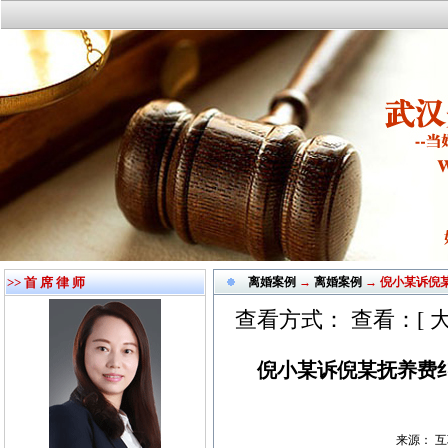
>> 首 席 律 师
离婚案例
→
离婚案例
→ 倪小某诉倪
查看方式： 查看：[
倪小某诉倪某抚养费纠
来源： 互联