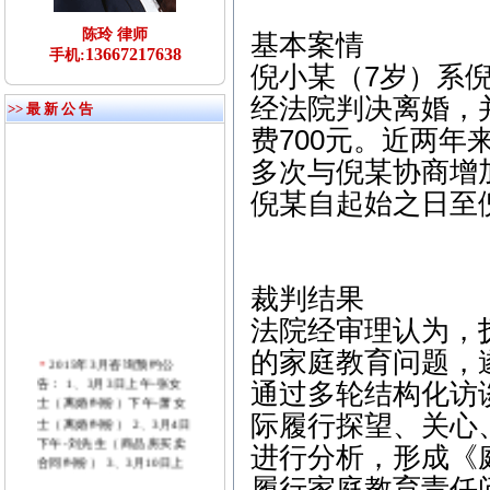
陈玲 律师
基本案情
13667217638
手机:
倪小某（7岁）系倪
经法院判决离婚，
>> 最 新 公 告
费700元。近两
多次与倪某协商增
倪某自起始之日至
裁判结果
法院经审理认为，
的家庭教育问题，
2015年3月咨询预约公
告： 1、3月3日上午-张女
通过多轮结构化访
士（离婚纠纷）下午-萧女
士（离婚纠纷） 2、3月4日
际履行探望、关心
下午-刘先生（商品房买卖
进行分析，形成《
合同纠纷） 3、3月10日上
午-付先生（劳动纠纷）
履行家庭教育责任