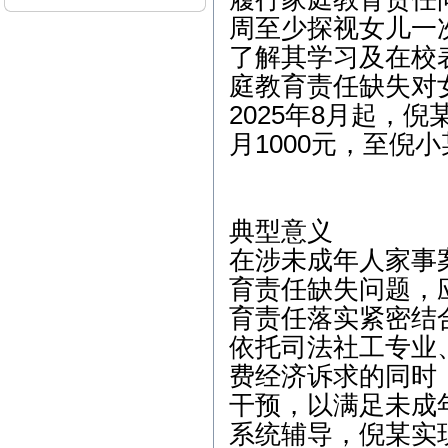
4、3月11日下午-张先生
周至少探视女儿一
（刑事辩护）下午-朱女士
（离婚纠纷） 5、3月12日
了解其学习及在校
上午-李女士（离婚纠纷）
庭教育责任缺失对
本站律师2015年3月开庭
2025年8月起，
公告： 1、3月2日15:00，
江汉区人民法院，离婚纠
月1000元，至倪
纷案； 2、3月6日9:00，东
西湖区人民法院，离婚后
财产纠纷案； 3、3月9日1
4:30，江汉区人民法院，继
承析产纠纷案； 4、3月13
典型意义
日14:30，武昌区人民法
在涉未成年人家事
院，劳动纠纷案； 5、3月1
7日9:30，江岸区人民法
育责任缺失问题，
院，离婚纠纷案； 6、3月2
3日14:30，青山区人民法
育责任落实紧密结
院，商品房买卖合同纠纷
依托司法社工专业
案；
费经济诉求的同时
本站律师2012年2月开庭
公告： 1、2月7日15:00，
干预，以满足未成
江汉区人民法院，继承析
系统辅导，倪某实
产纠纷案； 2、2月8日9:0