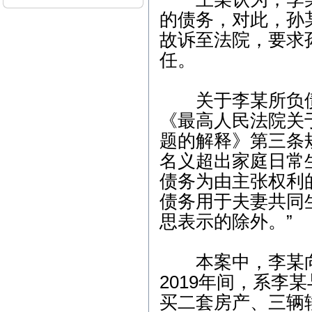
（刑事辩护）下午-朱女士
的债务，对此，孙
（离婚纠纷） 5、3月12日
故诉至法院，要求
上午-李女士（离婚纠纷）
任。
本站律师2015年3月开庭
公告： 1、3月2日15:00，
江汉区人民法院，离婚纠
关于李某所负债
纷案； 2、3月6日9:00，东
西湖区人民法院，离婚后
《最高人民法院关
财产纠纷案； 3、3月9日1
4:30，江汉区人民法院，继
题的解释》第三条
承析产纠纷案； 4、3月13
名义超出家庭日常
日14:30，武昌区人民法
院，劳动纠纷案； 5、3月1
债务为由主张权利
7日9:30，江岸区人民法
债务用于夫妻共同
院，离婚纠纷案； 6、3月2
3日14:30，青山区人民法
思表示的除外。”
院，商品房买卖合同纠纷
案；
本案中，李某向王
本站律师2012年2月开庭
公告： 1、2月7日15:00，
2019年间，系
江汉区人民法院，继承析
产纠纷案； 2、2月8日9:0
买二套房产、三辆
0，武昌区人民法院，劳动