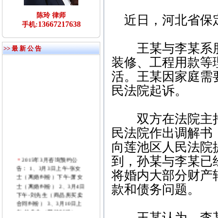
陈玲 律师
近日，河北省保定
13667217638
手机:
王某与李某系朋友
>> 最 新 公 告
装修、工程用款等
活。王某因家庭需
民法院起诉。
双方在法院主持下
民法院作出调解书
向莲池区人民法院
2015年3月咨询预约公
到，孙某与李某已经
告： 1、3月3日上午-张女
将婚内大部分财产
士（离婚纠纷）下午-萧女
士（离婚纠纷） 2、3月4日
款和债务问题。
下午-刘先生（商品房买卖
合同纠纷） 3、3月10日上
午-付先生（劳动纠纷）
王某认为，李某
4、3月11日下午-张先生