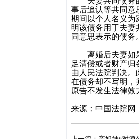
夫妻共同债务的
6月9日9:30，武汉市武昌区
事后追认等共同意
人民法院，代理合同纠纷
案； 3、6月15日9:00，武
期间以个人名义为
汉新技术开发区人民法
明该债务用于夫妻
院，劳动争议纠纷案； 4、
6月17日9:00，武汉市中级
同意思表示的债务
人民法院，劳动争议纠纷
案； 5、6月21日9:00，武
汉新技术开发区人民法
离婚后夫妻如果
院，非法持有毒品案；
足清偿或者财产归
由人民法院判决。
在债务却不写明，
原告不发生法律效
来源：中国法院网
上一篇：
亲姐妹“对簿