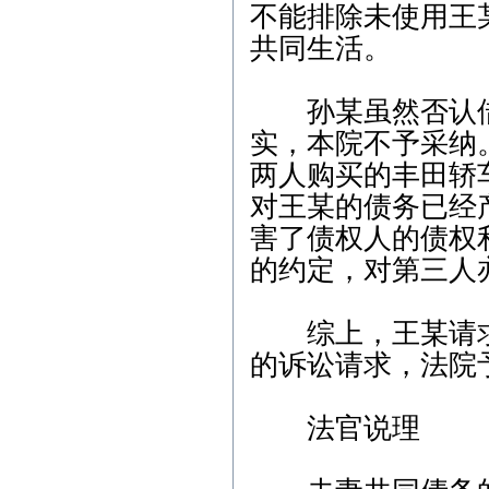
不能排除未使用王
争议纠纷案； 3、2月9日9:
00，江岸区人民法院，离
共同生活。
婚纠纷案； 4、2月9日14:4
5，武昌区人民法院，商品
房买卖合同纠纷案； 5、2
孙某虽然否认借
月13日9:00，武昌区人民法
院，劳动纠纷案； 6、2月1
实，本院不予采纳
5日15:00，东湖高新区人民
两人购买的丰田轿
法院，股权纠纷案；
对王某的债务已经
2012年2月咨询预约公
告： 1、2月3日上午-陈女
害了债权人的债权
士（离婚纠纷）下午-余女
的约定，对第三人
士（离婚纠纷）2、2月6日
下午-唐先生（合同纠纷）
3、2月7日上午-钟先生（劳
综上，王某请求
动纠纷）4、2月8日下午-刘
先生（刑事辩护） 5、2月1
的诉讼请求，法院
0日上午-朱女士（交通事
故）
法官说理
本站律师2011年6月份开
庭公告： 1、6月7日9:00，
武汉市江岸区人民法院，
房屋买卖合同纠纷案； 2、