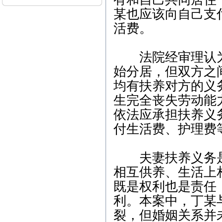
（刑事辩护）下午-朱女士
某也应该向自己支
（离婚纠纷） 5、3月12日
上午-李女士（离婚纠纷）
活费。
本站律师2015年3月开庭
公告： 1、3月2日15:00，
法院经审理认为，
江汉区人民法院，离婚纠
纷案； 2、3月6日9:00，东
始分居，但双方之
西湖区人民法院，离婚后
均有扶养对方的义
财产纠纷案； 3、3月9日1
4:30，江汉区人民法院，继
生完全丧失劳动能
承析产纠纷案； 4、3月13
依法应承担扶养义
日14:30，武昌区人民法
院，劳动纠纷案； 5、3月1
付生活费、护理费
7日9:30，江岸区人民法
院，离婚纠纷案； 6、3月2
3日14:30，青山区人民法
夫妻扶养义务是
院，商品房买卖合同纠纷
案；
相互供养、生活上
本站律师2012年2月开庭
既是权利也是责任
公告： 1、2月7日15:00，
利。本案中，丁某
江汉区人民法院，继承析
产纠纷案； 2、2月8日9:0
裂，但婚姻关系并
0，武昌区人民法院，劳动