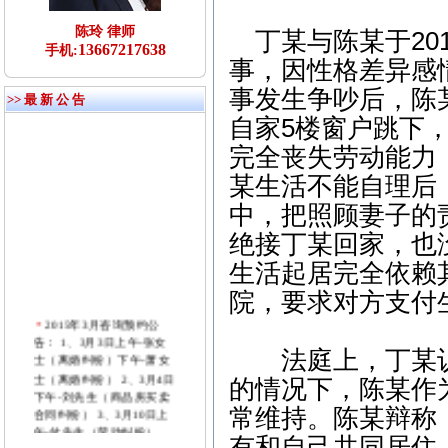
陈玲 律师
丁某与陈某于20
13667217638
手机:
事，因性格差异感情
事发生争吵后，陈
>> 最 新 公 告
自家5楼窗户跳下
完全丧失劳动能力
某生活不能自理后
中，把照顾妻子的
绝接丁某回家，也
生活起居完全依赖
院，要求对方支付
2015年3月咨询预约公
告： 1、3月3日上午-张女
士（离婚纠纷）下午-萧女
法庭上，丁某认
士（离婚纠纷） 2、3月4日
的情况下，陈某作
下午-刘先生（商品房买卖
合同纠纷） 3、3月10日上
常维持。陈某辩称
午-付先生（劳动纠纷）
有和自己共同居住
4、3月11日下午-张先生