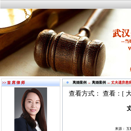
>> 首 席 律 师
离婚案例
→
离婚案例
→ 丈夫遗弃患
查看方式： 查看：[
来源： 互联