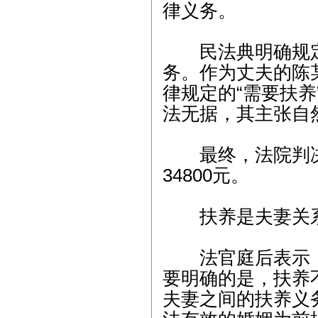
律义务。
争议纠纷案； 3、2月9日9:
00，江岸区人民法院，离
婚纠纷案； 4、2月9日14:4
5，武昌区人民法院，商品
民法典明确规定
房买卖合同纠纷案； 5、2
务。作为丈夫的陈
月13日9:00，武昌区人民法
院，劳动纠纷案； 6、2月1
律规定的“需要扶
5日15:00，东湖高新区人民
法院，股权纠纷案；
法无据，其主张自
2012年2月咨询预约公
告： 1、2月3日上午-陈女
最终，法院判决被
士（离婚纠纷）下午-余女
34800元。
士（离婚纠纷）2、2月6日
下午-唐先生（合同纠纷）
3、2月7日上午-钟先生（劳
动纠纷）4、2月8日下午-刘
扶养是夫妻关系
先生（刑事辩护） 5、2月1
0日上午-朱女士（交通事
故）
法官庭后表示，
本站律师2011年6月份开
要明确的是，扶养
庭公告： 1、6月7日9:00，
夫妻之间的扶养义
武汉市江岸区人民法院，
房屋买卖合同纠纷案； 2、