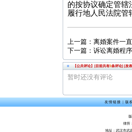
0，武昌区人民法院，劳动
的按协议确定管辖
争议纠纷案； 3、2月9日9:
履行地人民法院管
00，江岸区人民法院，离
婚纠纷案； 4、2月9日14:4
5，武昌区人民法院，商品
房买卖合同纠纷案； 5、2
月13日9:00，武昌区人民法
院，劳动纠纷案； 6、2月1
上一篇：
离婚案件一
5日15:00，东湖高新区人民
法院，股权纠纷案；
下一篇：
诉讼离婚程
2012年2月咨询预约公
告： 1、2月3日上午-陈女
【公共评论】[目前共有
0
条评论]
[发表
士（离婚纠纷）下午-余女
士（离婚纠纷）2、2月6日
暂时还没有评论
下午-唐先生（合同纠纷）
3、2月7日上午-钟先生（劳
动纠纷）4、2月8日下午-刘
先生（刑事辩护） 5、2月1
0日上午-朱女士（交通事
友情链接
|
版
故）
本站律师2011年6月份开
版
庭公告： 1、6月7日9:00，
律所
武汉市江岸区人民法院，
地址：武汉市武