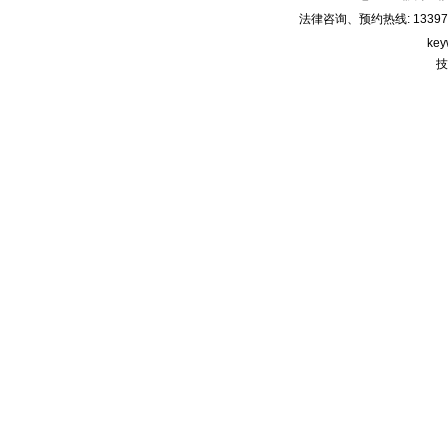
房屋买卖合同纠纷案； 2、
6月9日9:30，武汉市武昌区
法律咨询、预约热线: 133971220
人民法院，代理合同纠纷
key
案； 3、6月15日9:00，武
技
汉新技术开发区人民法
院，劳动争议纠纷案； 4、
6月17日9:00，武汉市中级
人民法院，劳动争议纠纷
案； 5、6月21日9:00，武
汉新技术开发区人民法
院，非法持有毒品案；