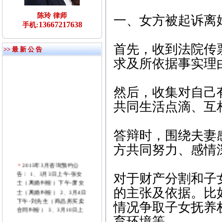
陈玲 律师
一、女方被起诉离
13667217638
手机:
首先，收到法院传
>> 最 新 公 告
求及所依据事实理
然后，收集对自己
共同生活点滴、互
答辩时，围绕夫妻
方共同努力、感情
2015年3月咨询预约公
告： 1、3月3日上午-张女
对于财产分割和子
士（离婚纠纷）下午-萧女
士（离婚纠纷） 2、3月4日
的主张及依据。比
下午-刘先生（商品房买卖
情况争取子女抚养
合同纠纷） 3、3月10日上
午-付先生（劳动纠纷）
育环境等。