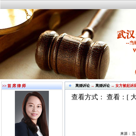
>> 首 席 律 师
离婚诉讼
→
离婚诉讼
→ 女方被起诉
查看方式： 查看：[
来源： 互联