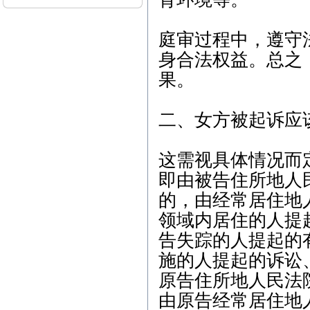
4、3月11日下午-张先生
（刑事辩护）下午-朱女士
（离婚纠纷） 5、3月12日
庭审过程中，遵守
上午-李女士（离婚纠纷）
身合法权益。总之
本站律师2015年3月开庭
果。
公告： 1、3月2日15:00，
江汉区人民法院，离婚纠
纷案； 2、3月6日9:00，东
西湖区人民法院，离婚后
二、女方被起诉应
财产纠纷案； 3、3月9日1
4:30，江汉区人民法院，继
承析产纠纷案； 4、3月13
这需视具体情况而
日14:30，武昌区人民法
即由被告住所地人
院，劳动纠纷案； 5、3月1
7日9:30，江岸区人民法
的，由经常居住地
院，离婚纠纷案； 6、3月2
3日14:30，青山区人民法
领域内居住的人提
院，商品房买卖合同纠纷
告失踪的人提起的
案；
施的人提起的诉讼
本站律师2012年2月开庭
公告： 1、2月7日15:00，
原告住所地人民法
江汉区人民法院，继承析
由原告经常居住地
产纠纷案； 2、2月8日9:0